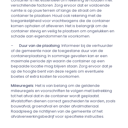
container is het essentieel om rekening te houden met
verschillende factoren. Zorg ervoor dat er voldoende
ruimte is op jouw terrein of langs de straat om de
container te plaatsen. Houd ook rekening met de
toegankelijkheid voor vrachtwagens die de container
komen ophalen of afleveren. Het is belangrijk om de
container stevig en veilig te plaatsen om ongelukken en
schade aan eigendommen te voorkomen.
–
Duur van de plaatsing:
Informeer bij de verhuurder
of de gemeente naar de toegestane duur van de
containerplaatsing. In sommige gevallen kan er een
maximale periode zijn waarin de container op een
bepaalde locatie mag blijven staan. Zorg ervoor dat je
op de hoogte bent van deze regels om eventuele
boetes of extra kosten te voorkomen.
Milieuregels:
Het is van belang om de geldende
milieuregels en voorschriften te volgen met betrekking
tot het afval dat in de container wordt geplaatst.
Afvalstoffen dienen correct gescheiden te worden, zoals
bouwafval, groenafval en ander afvalmateriaal.
Raadpleeg de richtlijnen van de gemeente of het
afvalverwerkingsbedrijf voor specifieke instructies.