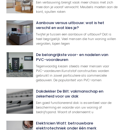
Een verbouwing brengt vaak meer chaos met zich
mee dan je vooraf verwacht. Meubels moeten aan de
kant, spullen raken
Aanbouw versus uitbouw: wat is het
verschil en wat kies je?
Twijfel je tussen een aanbouw of uitbouw? Dat is
heel begrijpelijk. Veel mensen die hun woning willen
vergroten, lopen tegen
De belangrijkste voor- en nadelen van
PVC-voordeuren
Tegenwoordig kiezen steeds meer mensen voor
PVC-voordeuren.Kunststof constructies worden
gebruikt in zowel particuliere als commerciële
gebouwen. De populariteit van PVC-ramen
Dakdekker De Bilt: vakmanschap en
zekerheid voor uw dak
Een goed functionerend dak is essentieel voor de
bescherming en waarde van uw woning of
bedrijfspand. Woont of onderneemt u
Elektricien Watt: betrouwbare
elektrotechniek onder één merk