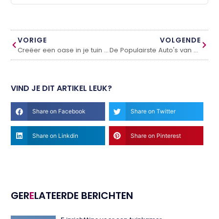
VORIGE
VOLGENDE
Creëer een oase in je tuin met een vijver en de krachtige Oase vijverpomp
De Populairste Auto's van 2022: Een Overzicht van de Bestverkochte Modellen
VIND JE DIT ARTIKEL LEUK?
Share on Facebook
Share on Twitter
Share on Linkdin
Share on Pinterest
GER
E
LATEERDE BERICHTEN