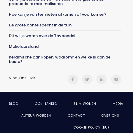
productie te maximaliseren
Hoe kan je van termieten afkomen of voorkomen?
De grote bonte specht in de tuin
Dit wil je weten over de Toypoedel
Makelaarsland
Keramische pan kopen, waarom? en welke is dan de
beste?
Vind Ons Hier
BLOG
OOK HANDIG
SLIM WONEN
MEDIA
AUTEUR WORDEN
CONTACT
OVER ONS
COOKIE POLICY (EU)