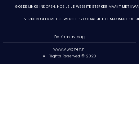
GOEDE LINKS INKOPEN: HOE JE JE WEBSITE STERKER MAAKT MET KWA
VERDIEN GELD MET JE WEBSITE: ZO HAAL JE HET MAXIMALE UIT 
De Kamervraag
www.VLwonen.nl
All Rights Reserved © 2023