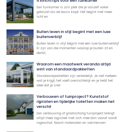
5 inrichttips voor een tuinkamer
Een tuinkamer is zo’n plek die je vanzelf vaker
gebruikt als de basis klopt. Het begint met meer
licht en
Buiten leven in stijl begint met een luxe
buitenverblijf
Buiten leven in stijl begint met een luxe buitenverblijf
Er zijn van die momenten waarop je buiten zit en
denkt,
Waarom een maatwerk veranda altijd
wint van standaardpakketten
Standaardpakketten zijn verleidelijk. Je ziet meteen
wat je krijgt, het voelt overzichtelijk en je hebt het
idee dat je snel
Verbouwen of tuinproject? Kunststof
rijplaten en tijdelijke toiletten maken het
verschil
Een verbouwing of grootschalig tuinproject brengt
altijd meer logistiek met zich mee dan vooraf wordt
ingeschat. Naast materialen en vakmensen