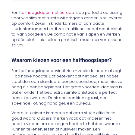
Een
halfhoogslaper met bureau
is de perfecte oplossing
voor wie slim met ruimte wil omgaan zonder in te leveren
op comfort. Zeker in kinderkamers of compacte
studentenkamers biedt zo’n multifunctioneel meubelstuk
tal van voordelen. De combinatie van slapen en werken
op één plek is niet alleen praktisch, maar ook verrassend
stijlvol.
Waarom kiezen voor een halfhoogslaper?
Een halfhoogslaper bevindt zich – zoals de naam al zegt
– op halve hoogte. Dat betekent dat het bed iets hoger
staat dan een standaard eenpersoonsbed, maar niet zo
hoog als een hoogslaper. Het grote voordeel daarvan is
dat er onder het bed extra ruimte ontstaat die perfect
benut kan worden. Denk aan een kledingkast, een
speelhoek of, nog handiger, een bureau.
Vooral in kleinere kamers is dat extra stukje efficiëntie
goud waard. Ouders merken vaak dat kinderen het
heerlijk vinden om een eigen hoekje te hebben waar ze
kunnen tekenen, lezen of huiswerk maken. Een
halfhoogslaper met bureau biedt die mogelijkheid op