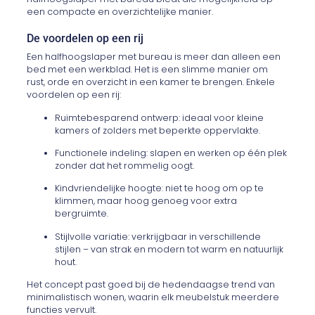
een compacte en overzichtelijke manier.
De voordelen op een rij
Een halfhoogslaper met bureau is meer dan alleen een
bed met een werkblad. Het is een slimme manier om
rust, orde en overzicht in een kamer te brengen. Enkele
voordelen op een rij:
Ruimtebesparend ontwerp: ideaal voor kleine
kamers of zolders met beperkte oppervlakte.
Functionele indeling: slapen en werken op één plek
zonder dat het rommelig oogt.
Kindvriendelijke hoogte: niet te hoog om op te
klimmen, maar hoog genoeg voor extra
bergruimte.
Stijlvolle variatie: verkrijgbaar in verschillende
stijlen – van strak en modern tot warm en natuurlijk
hout.
Het concept past goed bij de hedendaagse trend van
minimalistisch wonen, waarin elk meubelstuk meerdere
functies vervult.