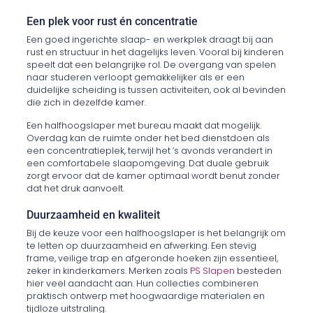
Een plek voor rust én concentratie
Een goed ingerichte slaap- en werkplek draagt bij aan
rust en structuur in het dagelijks leven. Vooral bij kinderen
speelt dat een belangrijke rol. De overgang van spelen
naar studeren verloopt gemakkelijker als er een
duidelijke scheiding is tussen activiteiten, ook al bevinden
die zich in dezelfde kamer.
Een halfhoogslaper met bureau maakt dat mogelijk.
Overdag kan de ruimte onder het bed dienstdoen als
een concentratieplek, terwijl het ’s avonds verandert in
een comfortabele slaapomgeving. Dat duale gebruik
zorgt ervoor dat de kamer optimaal wordt benut zonder
dat het druk aanvoelt.
Duurzaamheid en kwaliteit
Bij de keuze voor een halfhoogslaper is het belangrijk om
te letten op duurzaamheid en afwerking. Een stevig
frame, veilige trap en afgeronde hoeken zijn essentieel,
zeker in kinderkamers. Merken zoals
PS Slapen
besteden
hier veel aandacht aan. Hun collecties combineren
praktisch ontwerp met hoogwaardige materialen en
tijdloze uitstraling.