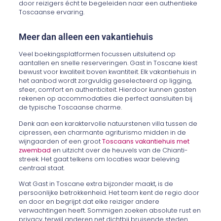
door reizigers écht te begeleiden naar een authentieke
Toscaanse ervaring.
Meer dan alleen een vakantiehuis
Veel boekingsplatformen focussen uitsluitend op
aantallen en snelle reserveringen. Gast in Toscane kiest
bewust voor kwaliteit boven kwantiteit. Elk vakantiehuis in
het aanbod wordt zorgvuldig geselecteerd op ligging,
sfeer, comfort en authenticiteit. Hierdoor kunnen gasten
rekenen op accommodaties die perfect aansluiten bij
de typische Toscaanse charme.
Denk aan een karaktervolle natuurstenen villa tussen de
cipressen, een charmante agriturismo midden in de
wijngaarden of een groot
Toscaans vakantiehuis met
zwembad
en uitzicht over de heuvels van de Chianti-
streek. Het gaat telkens om locaties waar beleving
centraal staat.
Wat Gast in Toscane extra bijzonder maakt, is de
persoonlijke betrokkenheid. Het team kent de regio door
en door en begrijpt dat elke reiziger andere
verwachtingen heeft. Sommigen zoeken absolute rust en
privacy, terwijl anderen net dichtbij bruisende steden