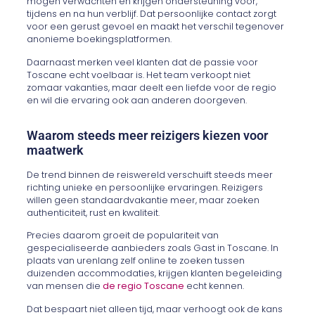
mogen verwachten en krijgen ondersteuning voor,
tijdens en na hun verblijf. Dat persoonlijke contact zorgt
voor een gerust gevoel en maakt het verschil tegenover
anonieme boekingsplatformen.
Daarnaast merken veel klanten dat de passie voor
Toscane echt voelbaar is. Het team verkoopt niet
zomaar vakanties, maar deelt een liefde voor de regio
en wil die ervaring ook aan anderen doorgeven.
Waarom steeds meer reizigers kiezen voor
maatwerk
De trend binnen de reiswereld verschuift steeds meer
richting unieke en persoonlijke ervaringen. Reizigers
willen geen standaardvakantie meer, maar zoeken
authenticiteit, rust en kwaliteit.
Precies daarom groeit de populariteit van
gespecialiseerde aanbieders zoals Gast in Toscane. In
plaats van urenlang zelf online te zoeken tussen
duizenden accommodaties, krijgen klanten begeleiding
van mensen die
de regio Toscane
echt kennen.
Dat bespaart niet alleen tijd, maar verhoogt ook de kans