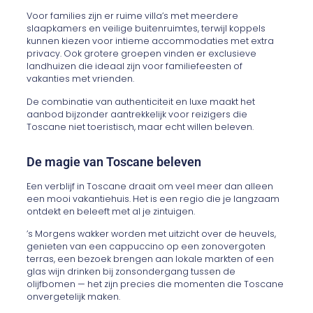
Voor families zijn er ruime villa’s met meerdere
slaapkamers en veilige buitenruimtes, terwijl koppels
kunnen kiezen voor intieme accommodaties met extra
privacy. Ook grotere groepen vinden er exclusieve
landhuizen die ideaal zijn voor familiefeesten of
vakanties met vrienden.
De combinatie van authenticiteit en luxe maakt het
aanbod bijzonder aantrekkelijk voor reizigers die
Toscane niet toeristisch, maar echt willen beleven.
De magie van Toscane beleven
Een verblijf in Toscane draait om veel meer dan alleen
een mooi vakantiehuis. Het is een regio die je langzaam
ontdekt en beleeft met al je zintuigen.
’s Morgens wakker worden met uitzicht over de heuvels,
genieten van een cappuccino op een zonovergoten
terras, een bezoek brengen aan lokale markten of een
glas wijn drinken bij zonsondergang tussen de
olijfbomen — het zijn precies die momenten die Toscane
onvergetelijk maken.