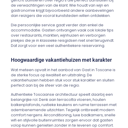
gericht adviseren over regio’s die perfect aansluiten bij
de verwachtingen van de klant. Wie houdt van wijn en
gastronomie krijgt bijvoorbeeld andere aanbevelingen
dan reizigers die vooral kunststeden willen ontdekken.
Die persoonlijke service gaat verder dan enkel de
accommodatie. Gasten ontvangen vaak ook lokale tips
over restaurants, markten, wijnhuizen en verborgen
plekjes die je in klassieke reisgidsen niet snel terugvindt.
Dat zorgt voor een veel authentiekere reiservaring.
Hoogwaardige vakantiehuizen met karakter
Wat meteen opvalt in het aanbod van Gast in Toscane is
de sterke focus op kwaliteit en uitstraling. De
vakantiehuizen hebben stuk voor stuk karakter en sluiten
perfect aan bij de sfeer van de regio.
Authentieke Toscaanse architectuur speelt daarbij een
belangrijke rol. Denk aan terracotta vloeren, houten
balkenplafonds, rustieke keukens en ruime terrassen met
adembenemende uitzichten. Tegelijk ontbreekt modern
comfort nergens. Airconditioning, luxe badkamers, snelle
wifi en stijlvolle buitenruimtes zorgen ervoor dat gasten
volop kunnen genieten zonder in te leveren op comfort.