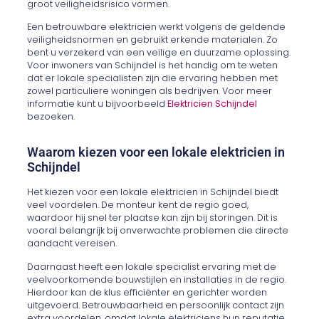
groot veiligheidsrisico vormen.
Een betrouwbare elektricien werkt volgens de geldende
veiligheidsnormen en gebruikt erkende materialen. Zo
bent u verzekerd van een veilige en duurzame oplossing.
Voor inwoners van Schijndel is het handig om te weten
dat er lokale specialisten zijn die ervaring hebben met
zowel particuliere woningen als bedrijven. Voor meer
informatie kunt u bijvoorbeeld
Elektricien Schijndel
bezoeken.
Waarom kiezen voor een lokale elektricien in
Schijndel
Het kiezen voor een lokale elektricien in Schijndel biedt
veel voordelen. De monteur kent de regio goed,
waardoor hij snel ter plaatse kan zijn bij storingen. Dit is
vooral belangrijk bij onverwachte problemen die directe
aandacht vereisen.
Daarnaast heeft een lokale specialist ervaring met de
veelvoorkomende bouwstijlen en installaties in de regio.
Hierdoor kan de klus efficiënter en gerichter worden
uitgevoerd. Betrouwbaarheid en persoonlijk contact zijn
extra voordelen, omdat lokale elektriciens hun reputatie