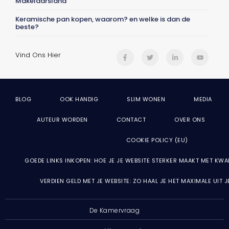
Makelaarsland
Keramische pan kopen, waarom? en welke is dan de
beste?
Vind Ons Hier
BLOG
OOK HANDIG
SLIM WONEN
MEDIA
AUTEUR WORDEN
CONTACT
OVER ONS
COOKIE POLICY (EU)
GOEDE LINKS INKOPEN: HOE JE JE WEBSITE STERKER MAAKT MET KWA
VERDIEN GELD MET JE WEBSITE: ZO HAAL JE HET MAXIMALE UIT 
De Kamervraag