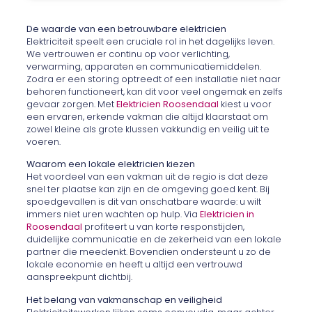
De waarde van een betrouwbare elektricien
Elektriciteit speelt een cruciale rol in het dagelijks leven.
We vertrouwen er continu op voor verlichting,
verwarming, apparaten en communicatiemiddelen.
Zodra er een storing optreedt of een installatie niet naar
behoren functioneert, kan dit voor veel ongemak en zelfs
gevaar zorgen. Met
Elektricien Roosendaal
kiest u voor
een ervaren, erkende vakman die altijd klaarstaat om
zowel kleine als grote klussen vakkundig en veilig uit te
voeren.
Waarom een lokale elektricien kiezen
Het voordeel van een vakman uit de regio is dat deze
snel ter plaatse kan zijn en de omgeving goed kent. Bij
spoedgevallen is dit van onschatbare waarde: u wilt
immers niet uren wachten op hulp. Via
Elektricien in
Roosendaal
profiteert u van korte responstijden,
duidelijke communicatie en de zekerheid van een lokale
partner die meedenkt. Bovendien ondersteunt u zo de
lokale economie en heeft u altijd een vertrouwd
aanspreekpunt dichtbij.
Het belang van vakmanschap en veiligheid