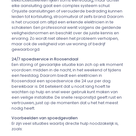
Elektriciteitswerken lijken soms eenvoudig, maar achter
elke aansluiting gaat een complex systeem schuil.
Onjuiste aansluitingen of verouderde bedrading kunnen
leiden tot kortsluiting, stroomuitval of zelfs brand. Daarom
is het cruciaal om altijd een erkende elektricien in te
schakelen. Een professional werkt volgens de geldende
veiligheidsnormen en beschikt over de juiste kennis en
ervaring. Zo wordt niet alleen het probleem verholpen,
maar ook de veiligheid van uw woning of bedrijf
gewaarborgd.
24/7 spoedservice in Roosendaal
Een storing of gevaarlijke situatie kan zich op elk moment
voordoen: midden in de nacht, in het weekend of tijdens
een feestdag. Daarom biedt een elektricien in
Roosendaal een spoedservice die 24 uur per dag
bereikbaar is. Dit betekent dat u nooit lang hoeft te
wachten op hulp en snel weer gebruik kunt maken van
een veilige installatie. De snelle responstijd geeft rust en
vertrouwen, juist op de momenten dat u het het meest
nodig heeft.
Voorbeelden van spoedgevallen
Er zijn veel situaties waarbij directe hulp noodzakelijk is,
zoals: