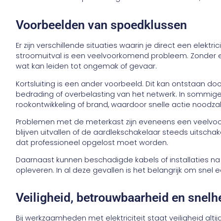
Voorbeelden van spoedklussen
Er zijn verschillende situaties waarin je direct een elektr
stroomuitval is een veelvoorkomend probleem. Zonder ele
wat kan leiden tot ongemak of gevaar.
Kortsluiting is een ander voorbeeld. Dit kan ontstaan 
bedrading of overbelasting van het netwerk. In sommige 
rookontwikkeling of brand, waardoor snelle actie noodzakel
Problemen met de meterkast zijn eveneens een veelv
blijven uitvallen of de aardlekschakelaar steeds uitscha
dat professioneel opgelost moet worden.
Daarnaast kunnen beschadigde kabels of installaties n
opleveren. In al deze gevallen is het belangrijk om snel e
Veiligheid, betrouwbaarheid en snelh
Bij werkzaamheden met elektriciteit staat veiligheid altij