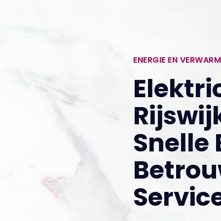
ENERGIE EN VERWARM
Elektri
Rijswij
Snelle 
Betro
Servic