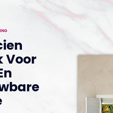
ING
cien
k Voor
En
uwbare
e