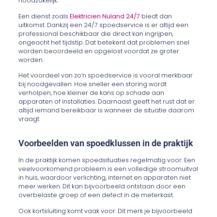
noodzakelijk.
Een dienst zoals
Elektricien Nuland 24/7
biedt dan
uitkomst. Dankzij een 24/7 spoedservice is er altijd een
professional beschikbaar die direct kan ingrijpen,
ongeacht het tijdstip. Dat betekent dat problemen snel
worden beoordeeld en opgelost voordat ze groter
worden.
Het voordeel van zo’n spoedservice is vooral merkbaar
bij noodgevallen. Hoe sneller een storing wordt
verholpen, hoe kleiner de kans op schade aan
apparaten of installaties. Daarnaast geeft het rust dat er
altijd iemand bereikbaar is wanneer de situatie daarom
vraagt.
Voorbeelden van spoedklussen in de praktijk
In de praktijk komen spoedsituaties regelmatig voor. Een
veelvoorkomend probleem is een volledige stroomuitval
in huis, waardoor verlichting, internet en apparaten niet
meer werken. Dit kan bijvoorbeeld ontstaan door een
overbelaste groep of een defect in de meterkast.
Ook kortsluiting komt vaak voor. Dit merk je bijvoorbeeld