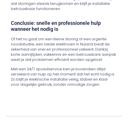
dat storingen steeds terugkomen en blijft je installatie
betrouwbaar functioneren.
Conclusie: snelle en professionele hulp
wanneer het nodig is
Of het nu gaat om een kleine storing of een urgente
noodsituatie, een lokale elektricien in Nuland biedt de
zekerheid van snel en professioneel vakwerk. Dankzij
korte aanrijtijden, vakkennis en een betrouwbare aanpak
weet je dat problemen efficiënt worden opgelost.
Met een 24/7 spoedservice ben je bovendien altijd
verzekerd van hulp op het moment dat het echt nodig is.
Zo blijft je elektrische installatie veilig, stabiel en klaar
voor dagelijks gebruik, zonder onnodige zorgen.