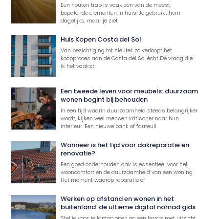
Een houten trap is vaak één van de meest
bepalende elementen in huis. Je gebruikt hem
dagelijks, maar je ziet
Huis Kopen Costa del Sol
Van bezichtiging tot sleutel: zo verloopt het
koopproces aan de Costa del Sol écht De vraag die
ik het vaakst
Een tweede leven voor meubels: duurzaam
wonen begint bij behouden
In een tijd waarin duurzaamheid steeds belangrijker
wordt, kijken veel mensen kritischer naar hun
interieur. Een nieuwe bank of fauteuil
Wanneer is het tijd voor dakreparatie en
renovatie?
Een goed onderhouden dak is essentieel voor het
wooncomfort en de duurzaamheid van een woning.
Het moment waarop reparatie of
Werken op afstand en wonen in het
buitenland: de ultieme digital nomad gids
Stel je voor: je laptop open op een terras met uitzicht