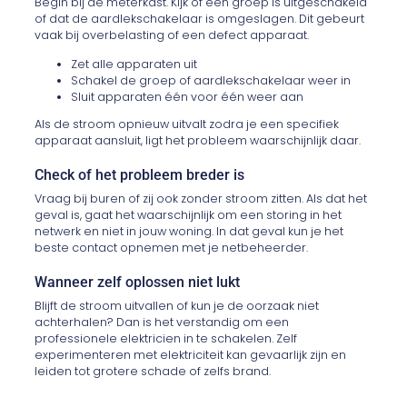
Begin bij de meterkast. Kijk of een groep is uitgeschakeld
of dat de aardlekschakelaar is omgeslagen. Dit gebeurt
vaak bij overbelasting of een defect apparaat.
Zet alle apparaten uit
Schakel de groep of aardlekschakelaar weer in
Sluit apparaten één voor één weer aan
Als de stroom opnieuw uitvalt zodra je een specifiek
apparaat aansluit, ligt het probleem waarschijnlijk daar.
Check of het probleem breder is
Vraag bij buren of zij ook zonder stroom zitten. Als dat het
geval is, gaat het waarschijnlijk om een storing in het
netwerk en niet in jouw woning. In dat geval kun je het
beste contact opnemen met je netbeheerder.
Wanneer zelf oplossen niet lukt
Blijft de stroom uitvallen of kun je de oorzaak niet
achterhalen? Dan is het verstandig om een
professionele elektricien in te schakelen. Zelf
experimenteren met elektriciteit kan gevaarlijk zijn en
leiden tot grotere schade of zelfs brand.