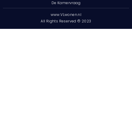
De Kamervraag
www.VLwonen.nl
All Rights Reserved © 2023