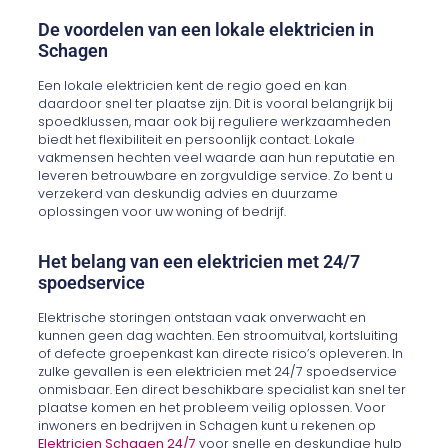
De voordelen van een lokale elektricien in
Schagen
Een lokale elektricien kent de regio goed en kan
daardoor snel ter plaatse zijn. Dit is vooral belangrijk bij
spoedklussen, maar ook bij reguliere werkzaamheden
biedt het flexibiliteit en persoonlijk contact. Lokale
vakmensen hechten veel waarde aan hun reputatie en
leveren betrouwbare en zorgvuldige service. Zo bent u
verzekerd van deskundig advies en duurzame
oplossingen voor uw woning of bedrijf.
Het belang van een elektricien met 24/7
spoedservice
Elektrische storingen ontstaan vaak onverwacht en
kunnen geen dag wachten. Een stroomuitval, kortsluiting
of defecte groepenkast kan directe risico’s opleveren. In
zulke gevallen is een elektricien met 24/7 spoedservice
onmisbaar. Een direct beschikbare specialist kan snel ter
plaatse komen en het probleem veilig oplossen. Voor
inwoners en bedrijven in Schagen kunt u rekenen op
Elektricien Schagen 24/7
voor snelle en deskundige hulp