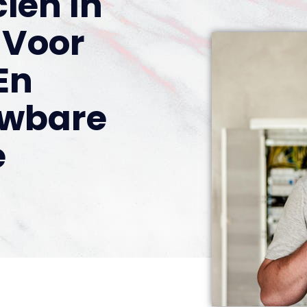
cien In
 Voor
En
uwbare
e