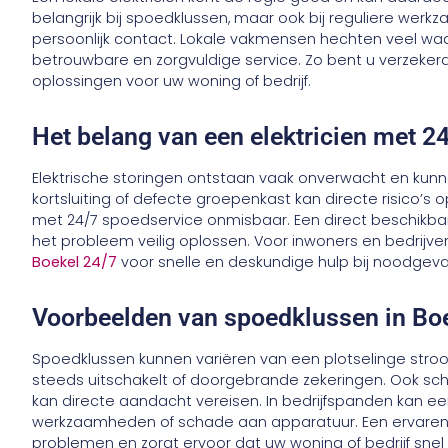
belangrijk bij spoedklussen, maar ook bij reguliere werkz
persoonlijk contact. Lokale vakmensen hechten veel wa
betrouwbare en zorgvuldige service. Zo bent u verzeke
oplossingen voor uw woning of bedrijf.
Het belang van een elektricien met 2
Elektrische storingen ontstaan vaak onverwacht en kun
kortsluiting of defecte groepenkast kan directe risico’s op
met 24/7 spoedservice onmisbaar. Een direct beschikbar
het probleem veilig oplossen. Voor inwoners en bedrijve
Boekel 24/7
voor snelle en deskundige hulp bij noodgeva
Voorbeelden van spoedklussen in Bo
Spoedklussen kunnen variëren van een plotselinge stroo
steeds uitschakelt of doorgebrande zekeringen. Ook sch
kan directe aandacht vereisen. In bedrijfspanden kan een
werkzaamheden of schade aan apparatuur. Een ervaren e
problemen en zorgt ervoor dat uw woning of bedrijf snel 