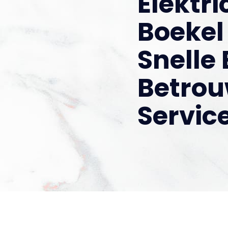
Elektri
Boekel
Snelle 
Betro
Servic