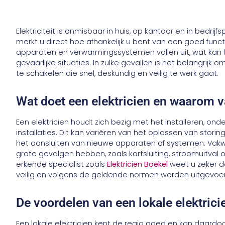
Elektriciteit is onmisbaar in huis, op kantoor en in bedrij
merkt u direct hoe afhankelijk u bent van een goed functio
apparaten en verwarmingssystemen vallen uit, wat kan 
gevaarlijke situaties. In zulke gevallen is het belangrijk o
te schakelen die snel, deskundig en veilig te werk gaat.
Wat doet een elektricien en waarom v
Een elektricien houdt zich bezig met het installeren, on
installaties. Dit kan variëren van het oplossen van stor
het aansluiten van nieuwe apparaten of systemen. Vakwer
grote gevolgen hebben, zoals kortsluiting, stroomuitval 
erkende specialist zoals
Elektricien Boekel
weet u zeker d
veilig en volgens de geldende normen worden uitgevoe
De voordelen van een lokale elektrici
Een lokale elektricien kent de regio goed en kan daardoor s