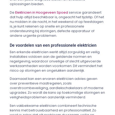
oplossingen bieden.
De
Elektricien in Hoogeveen Spoed
service garandeert
dat hulp altijd beschikbaar is, ongeacht het tijdstip. Of het
nu midden in de nacht, in het weekend of op feestdagen
is, je kunt rekenen op snelle en professionele
ondersteuning bij storingen, defecte apparatuur of
andere urgente problemen.
De voordelen van een professionele elektricien
Een erkende elektricien werkt altijd zorgvuldig en veilig.
Installaties voldoen aan de geldende normen en
regelgeving, waardoor onveilige of slecht uitgevoerde
werkzaamheden worden voorkomen. Dit vermindert het
risico op storingen en ongelukken aanzienlijk.
Daarnaast kan een ervaren elektricien advies geven
over preventieve maatregelen, zoals
overstroombeveiliging, aardlekschakelaars of moderne
upgrades. Zo wordt de kans op toekomstige storingen en
veiligheidsproblemen aanzienlijk verminderd.
Een vakbekwame elektricien combineert technische
kennis met betrouwbaarheid en professionaliteit. Zo
weet je zeker dat elk probleem duurzaam, veilig en