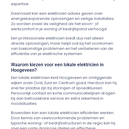
expertise.
Daarnaast kan een elektricien advies geven over
energiebesparende oplossingen en veilige installaties.
Zo worden zowel de veiligheid als het woon- of
werkcomfort in je woning of bedrijfspand verhoogd.
Een professionele elektricien biedt dus niet alleen
directe oplossingen, maar helpt ook bij het voorkomen
van toekomstige problemen en het verbeteren van de
efficiëntie van je elektrische systemen.
Waarom kiezen voor een lokale elektricien in
Hoogeveen?
Een lokale elektricien kent Hoogeveen en omliggende
wijken zoals Oost, Zuid en Centrum goed. Hierdoor kan hij
snel ter plaatse zijn bij storingen of spoedklussen.
Persoonlijk contact en korte communicatielijnen dragen
bij aan betrouwbare service en extra zekerheid in
noodsituaties.
Bovendien kan een lokale elektricien efficiënter werken.
Door kennis van veelvoorkomende problemen en
typische woning- of bedrijfsstructuren in de regio kan hij
snel een juiste diagnose stellen en effectieve