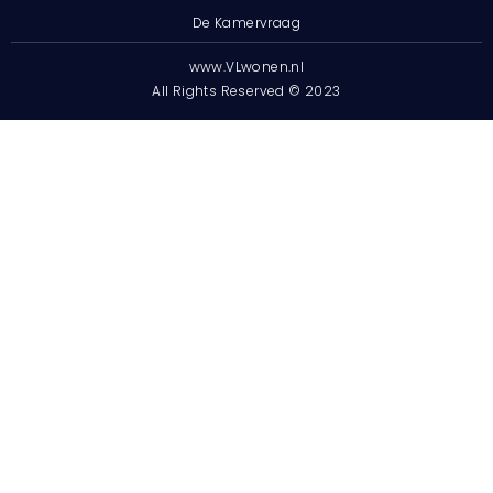
De Kamervraag
www.VLwonen.nl
All Rights Reserved © 2023