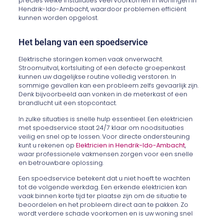
precies welke installaties veel voorkomen in woningen in
Hendrik-Ido-Ambacht, waardoor problemen efficiënt
kunnen worden opgelost.
Het belang van een spoedservice
Elektrische storingen komen vaak onverwacht.
Stroomuitval, kortsluiting of een defecte groepenkast
kunnen uw dagelijkse routine volledig verstoren. In
sommige gevallen kan een probleem zelfs gevaarlijk zijn.
Denk bijvoorbeeld aan vonken in de meterkast of een
brandlucht uit een stopcontact.
In zulke situaties is snelle hulp essentieel. Een elektricien
met spoedservice staat 24/7 klaar om noodsituaties
veilig en snel op te lossen. Voor directe ondersteuning
kunt u rekenen op
Elektricien in Hendrik-Ido-Ambacht
,
waar professionele vakmensen zorgen voor een snelle
en betrouwbare oplossing.
Een spoedservice betekent dat u niet hoeft te wachten
tot de volgende werkdag. Een erkende elektricien kan
vaak binnen korte tijd ter plaatse zijn om de situatie te
beoordelen en het probleem direct aan te pakken. Zo
wordt verdere schade voorkomen en is uw woning snel