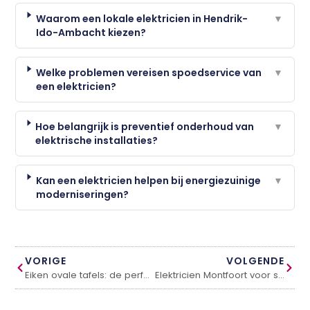
Waarom een lokale elektricien in Hendrik-
▼
Ido-Ambacht kiezen?
Welke problemen vereisen spoedservice van
▼
een elektricien?
Hoe belangrijk is preventief onderhoud van
▼
elektrische installaties?
Kan een elektricien helpen bij energiezuinige
▼
moderniseringen?
VORIGE
VOLGENDE
Eiken ovale tafels: de perfecte mix van vorm en functie
Elektricien Montfoort voor snelle en betrouwbare hulp