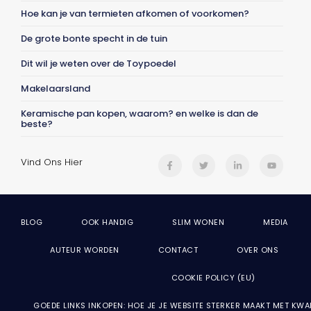
Hoe kan je van termieten afkomen of voorkomen?
De grote bonte specht in de tuin
Dit wil je weten over de Toypoedel
Makelaarsland
Keramische pan kopen, waarom? en welke is dan de
beste?
Vind Ons Hier
BLOG
OOK HANDIG
SLIM WONEN
MEDIA
AUTEUR WORDEN
CONTACT
OVER ONS
COOKIE POLICY (EU)
GOEDE LINKS INKOPEN: HOE JE JE WEBSITE STERKER MAAKT MET KWA