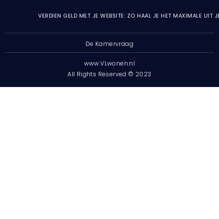
VERDIEN GELD MET JE WEBSITE: ZO HAAL JE HET MAXIMALE UIT 
De Kamervraag
www.VLwonen.nl
All Rights Reserved © 2023