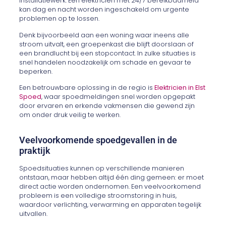
installatiewerk. Een elektricien met 24/7 bereikbaarheid
kan dag en nacht worden ingeschakeld om urgente
problemen op te lossen.
Denk bijvoorbeeld aan een woning waar ineens alle
stroom uitvalt, een groepenkast die blijft doorslaan of
een brandlucht bij een stopcontact. In zulke situaties is
snel handelen noodzakelijk om schade en gevaar te
beperken.
Een betrouwbare oplossing in de regio is
Elektricien in Elst
Spoed
, waar spoedmeldingen snel worden opgepakt
door ervaren en erkende vakmensen die gewend zijn
om onder druk veilig te werken.
Veelvoorkomende spoedgevallen in de
praktijk
Spoedsituaties kunnen op verschillende manieren
ontstaan, maar hebben altijd één ding gemeen: er moet
direct actie worden ondernomen. Een veelvoorkomend
probleem is een volledige stroomstoring in huis,
waardoor verlichting, verwarming en apparaten tegelijk
uitvallen.