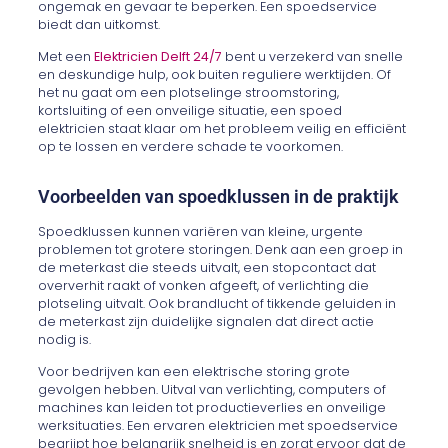
ongemak en gevaar te beperken. Een spoedservice
biedt dan uitkomst.
Met een
Elektricien Delft 24/7
bent u verzekerd van snelle
en deskundige hulp, ook buiten reguliere werktijden. Of
het nu gaat om een plotselinge stroomstoring,
kortsluiting of een onveilige situatie, een spoed
elektricien staat klaar om het probleem veilig en efficiënt
op te lossen en verdere schade te voorkomen.
Voorbeelden van spoedklussen in de praktijk
Spoedklussen kunnen variëren van kleine, urgente
problemen tot grotere storingen. Denk aan een groep in
de meterkast die steeds uitvalt, een stopcontact dat
oververhit raakt of vonken afgeeft, of verlichting die
plotseling uitvalt. Ook brandlucht of tikkende geluiden in
de meterkast zijn duidelijke signalen dat direct actie
nodig is.
Voor bedrijven kan een elektrische storing grote
gevolgen hebben. Uitval van verlichting, computers of
machines kan leiden tot productieverlies en onveilige
werksituaties. Een ervaren elektricien met spoedservice
begrijpt hoe belangrijk snelheid is en zorgt ervoor dat de