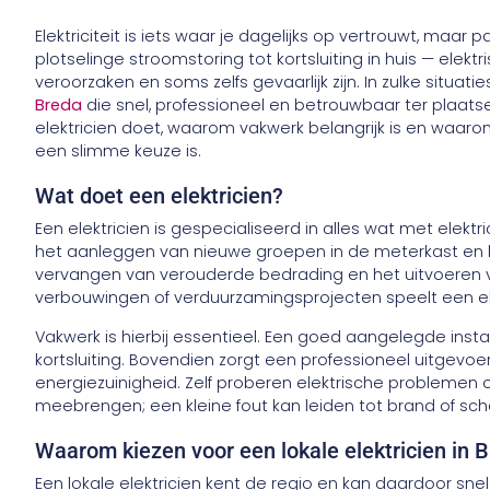
Elektriciteit is iets waar je dagelijks op vertrouwt, maar
plotselinge stroomstoring tot kortsluiting in huis — el
veroorzaken en soms zelfs gevaarlijk zijn. In zulke situat
Breda
die snel, professioneel en betrouwbaar ter plaatse
elektricien doet, waarom vakwerk belangrijk is en waaro
een slimme keuze is.
Wat doet een elektricien?
Een elektricien is gespecialiseerd in alles wat met elektri
het aanleggen van nieuwe groepen in de meterkast en het
vervangen van verouderde bedrading en het uitvoeren va
verbouwingen of verduurzamingsprojecten speelt een elek
Vakwerk is hierbij essentieel. Een goed aangelegde insta
kortsluiting. Bovendien zorgt een professioneel uitgevoer
energiezuinigheid. Zelf proberen elektrische problemen o
meebrengen; een kleine fout kan leiden tot brand of s
Waarom kiezen voor een lokale elektricien in 
Een lokale elektricien kent de regio en kan daardoor sne