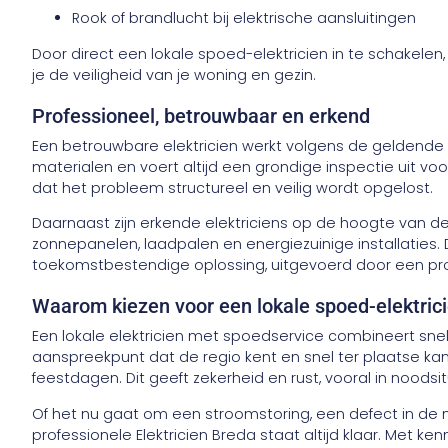
Rook of brandlucht bij elektrische aansluitingen
Door direct een lokale spoed-elektricien in te schakele
je de veiligheid van je woning en gezin.
Professioneel, betrouwbaar en erkend
Een betrouwbare elektricien werkt volgens de geldende
materialen en voert altijd een grondige inspectie uit vo
dat het probleem structureel en veilig wordt opgelost.
Daarnaast zijn erkende elektriciens op de hoogte van de
zonnepanelen, laadpalen en energiezuinige installaties. D
toekomstbestendige oplossing, uitgevoerd door een prof
Waarom kiezen voor een lokale spoed-elektric
Een lokale elektricien met spoedservice combineert sn
aanspreekpunt dat de regio kent en snel ter plaatse kan z
feestdagen. Dit geeft zekerheid en rust, vooral in noodsit
Of het nu gaat om een stroomstoring, een defect in de 
professionele Elektricien Breda staat altijd klaar. Met ke