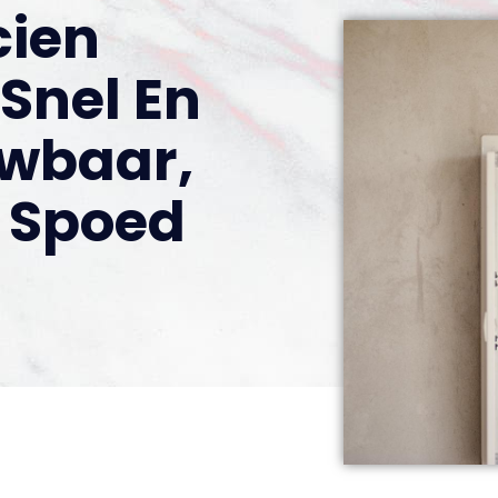
cien
 Snel En
wbaar,
j Spoed