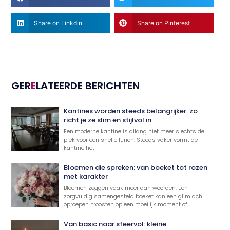
Share on Linkdin
Share on Pinterest
GER
E
LATEERDE BERICHTEN
Kantines worden steeds belangrijker: zo
richt je ze slim en stijlvol in
Een moderne kantine is allang niet meer slechts de
plek voor een snelle lunch. Steeds vaker vormt de
kantine het
Bloemen die spreken: van boeket tot rozen
met karakter
Bloemen zeggen vaak meer dan woorden. Een
zorgvuldig samengesteld boeket kan een glimlach
oproepen, troosten op een moeilijk moment of
Van basic naar sfeervol: kleine