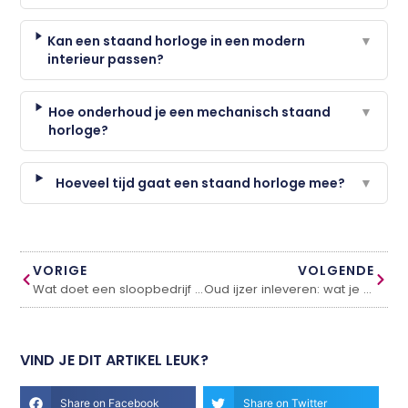
Kan een staand horloge in een modern
▼
interieur passen?
Hoe onderhoud je een mechanisch staand
▼
horloge?
Hoeveel tijd gaat een staand horloge mee?
▼
VORIGE
VOLGENDE
Wat doet een sloopbedrijf en wanneer heb je er een nodig?
Oud ijzer inleveren: wat je moet weten over metaalrecycling in de buurt
VIND JE DIT ARTIKEL LEUK?
Share on Facebook
Share on Twitter