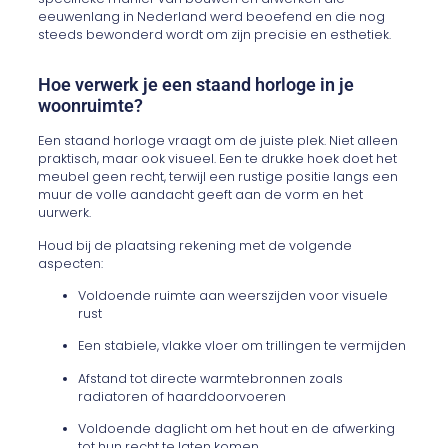
eeuwenlang in Nederland werd beoefend en die nog
steeds bewonderd wordt om zijn precisie en esthetiek.
Hoe verwerk je een staand horloge in je
woonruimte?
Een staand horloge vraagt om de juiste plek. Niet alleen
praktisch, maar ook visueel. Een te drukke hoek doet het
meubel geen recht, terwijl een rustige positie langs een
muur de volle aandacht geeft aan de vorm en het
uurwerk.
Houd bij de plaatsing rekening met de volgende
aspecten:
Voldoende ruimte aan weerszijden voor visuele
rust
Een stabiele, vlakke vloer om trillingen te vermijden
Afstand tot directe warmtebronnen zoals
radiatoren of haarddoorvoeren
Voldoende daglicht om het hout en de afwerking
tot hun recht te laten komen