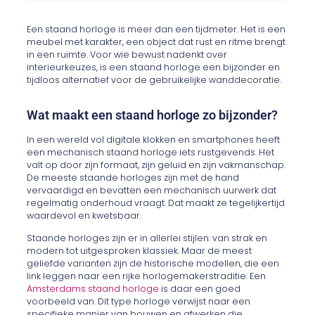
Een staand horloge is meer dan een tijdmeter. Het is een
meubel met karakter, een object dat rust en ritme brengt
in een ruimte. Voor wie bewust nadenkt over
interieurkeuzes, is een staand horloge een bijzonder en
tijdloos alternatief voor de gebruikelijke wanddecoratie.
Wat maakt een staand horloge zo bijzonder?
In een wereld vol digitale klokken en smartphones heeft
een mechanisch staand horloge iets rustgevends. Het
valt op door zijn formaat, zijn geluid en zijn vakmanschap.
De meeste staande horloges zijn met de hand
vervaardigd en bevatten een mechanisch uurwerk dat
regelmatig onderhoud vraagt. Dat maakt ze tegelijkertijd
waardevol en kwetsbaar.
Staande horloges zijn er in allerlei stijlen: van strak en
modern tot uitgesproken klassiek. Maar de meest
geliefde varianten zijn de historische modellen, die een
link leggen naar een rijke horlogemakerstraditie. Een
Amsterdams staand horloge
is daar een goed
voorbeeld van. Dit type horloge verwijst naar een
specifieke manier van bouwen en afwerken die