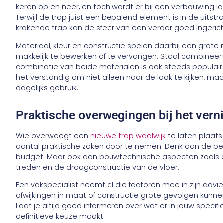
keren op en neer, en toch wordt er bij een verbouwing l
Terwijl de trap juist een bepalend element is in de uitstra
krakende trap kan de sfeer van een verder goed ingerich
Materiaal, kleur en constructie spelen daarbij een grote r
makkelijk te bewerken of te vervangen. Staal combineert
combinatie van beide materialen is ook steeds populaird
het verstandig om niet alleen naar de look te kijken, ma
dagelijks gebruik.
Praktische overwegingen bij het vern
Wie overweegt een
nieuwe trap waalwijk
te laten plaat
aantal praktische zaken door te nemen. Denk aan de bes
budget. Maar ook aan bouwtechnische aspecten zoals de
treden en de draagconstructie van de vloer.
Een vakspecialist neemt al die factoren mee in zijn advi
afwijkingen in maat of constructie grote gevolgen kunne
Laat je altijd goed informeren over wat er in jouw specifie
definitieve keuze maakt.