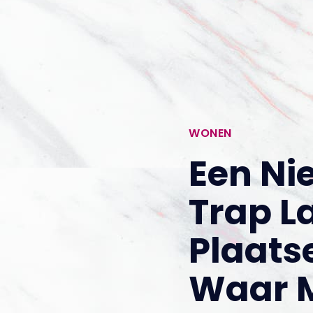
WONEN
Een Ni
Trap L
Plaats
Waar M