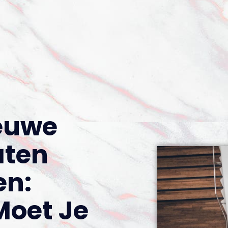
euwe
aten
en:
oet Je