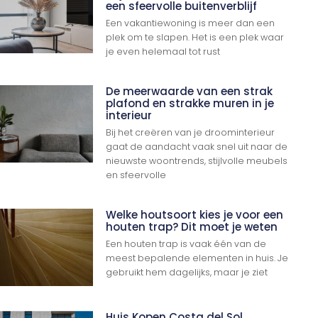
een sfeervolle buitenverblijf
Een vakantiewoning is meer dan een
plek om te slapen. Het is een plek waar
je even helemaal tot rust
De meerwaarde van een strak
plafond en strakke muren in je
interieur
Bij het creëren van je droominterieur
gaat de aandacht vaak snel uit naar de
nieuwste woontrends, stijlvolle meubels
en sfeervolle
Welke houtsoort kies je voor een
houten trap? Dit moet je weten
Een houten trap is vaak één van de
meest bepalende elementen in huis. Je
gebruikt hem dagelijks, maar je ziet
Huis Kopen Costa del Sol