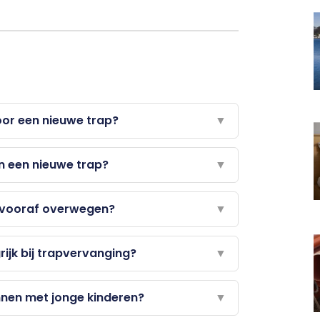
oor een nieuwe trap?
▼
n een nieuwe trap?
▼
k vooraf overwegen?
▼
ijk bij trapvervanging?
▼
nnen met jonge kinderen?
▼