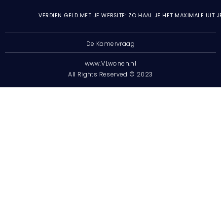
VERDIEN GELD MET JE WEBSITE: ZO HAAL JE HET MAXIMALE UIT 
De Kamervraag
www.VLwonen.nl
All Rights Reserved © 2023