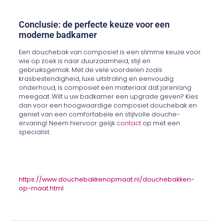
Conclusie: de perfecte keuze voor een
moderne badkamer
Een douchebak van composiet is een slimme keuze voor
wie op zoek is naar duurzaamheid, stijl en
gebruiksgemak. Met de vele voordelen zoals
krasbestendigheid, luxe uitstraling en eenvoudig
onderhoud, is composiet een materiaal dat jarenlang
meegaat. Wilt u uw badkamer een upgrade geven? Kies
dan voor een hoogwaardige composiet douchebak en
geniet van een comfortabele en stijlvolle douche-
ervaring! Neem hiervoor gelijk
contact
op met een
specialist.
https://www.douchebakkenopmaat.nl/douchebakken-
op-maat.html