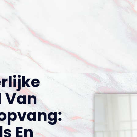
lijke
d Van
opvang:
s En