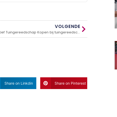
VOLGENDE
Kwalitatief Tuingereedschap Kopen bij tuingereedschapshop.nl: Maak Jouw Tuinwerk Eenvoudig en Effici
Share on Linkdin
Share on Pinterest