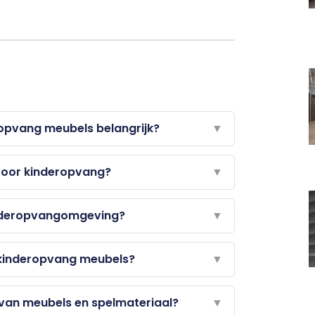
opvang meubels belangrijk?
▼
 voor kinderopvang?
▼
kinderopvangomgeving?
▼
 kinderopvang meubels?
▼
en van meubels en spelmateriaal?
▼