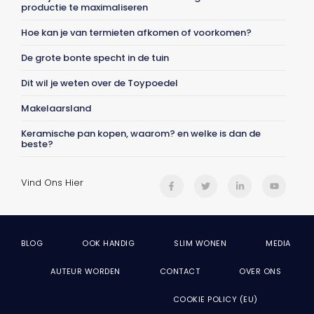
productie te maximaliseren
Hoe kan je van termieten afkomen of voorkomen?
De grote bonte specht in de tuin
Dit wil je weten over de Toypoedel
Makelaarsland
Keramische pan kopen, waarom? en welke is dan de
beste?
Vind Ons Hier
BLOG
OOK HANDIG
SLIM WONEN
MEDIA
AUTEUR WORDEN
CONTACT
OVER ONS
COOKIE POLICY (EU)