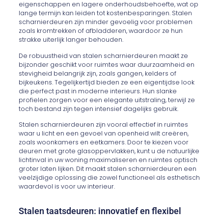
eigenschappen en lagere onderhoudsbehoefte, wat op
lange termijn kan leiden tot kostenbesparingen. Stalen
scharnierdeuren zijn minder gevoelig voor problemen
zoals kromtrekken of afbladderen, waardoor ze hun
strakke uiterlijk langer behouden.
De robuustheid van stalen scharnierdeuren maakt ze
bijzonder geschikt voor ruimtes waar duurzaamheid en
stevigheid belangrijk zijn, zoals gangen, kelders of
bijkeukens. Tegelijkertijd bieden ze een eigentijdse look
die perfect past in moderne interieurs. Hun slanke
profielen zorgen voor een elegante uitstraling, terwijl ze
toch bestand zijn tegen intensief dagelijks gebruik.
Stalen scharnierdeuren zijn vooral effectief in ruimtes
waar u licht en een gevoel van openheid wilt creëren,
zoals woonkamers en eetkamers. Door te kiezen voor
deuren met grote glasoppervlakken, kunt u de natuurlijke
lichtinval in uw woning maximaliseren en ruimtes optisch
groter laten lijken. Dit maakt stalen scharnierdeuren een
veelzijdige oplossing die zowel functioneel als esthetisch
waardevol is voor uw interieur.
Stalen taatsdeuren: innovatief en flexibel