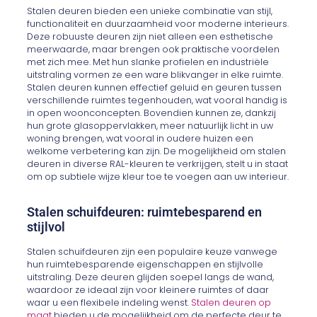
Stalen deuren bieden een unieke combinatie van stijl,
functionaliteit en duurzaamheid voor moderne interieurs.
Deze robuuste deuren zijn niet alleen een esthetische
meerwaarde, maar brengen ook praktische voordelen
met zich mee. Met hun slanke profielen en industriële
uitstraling vormen ze een ware blikvanger in elke ruimte.
Stalen deuren kunnen effectief geluid en geuren tussen
verschillende ruimtes tegenhouden, wat vooral handig is
in open woonconcepten. Bovendien kunnen ze, dankzij
hun grote glasoppervlakken, meer natuurlijk licht in uw
woning brengen, wat vooral in oudere huizen een
welkome verbetering kan zijn. De mogelijkheid om stalen
deuren in diverse RAL-kleuren te verkrijgen, stelt u in staat
om op subtiele wijze kleur toe te voegen aan uw interieur.
Stalen schuifdeuren: ruimtebesparend en
stijlvol
Stalen schuifdeuren zijn een populaire keuze vanwege
hun ruimtebesparende eigenschappen en stijlvolle
uitstraling. Deze deuren glijden soepel langs de wand,
waardoor ze ideaal zijn voor kleinere ruimtes of daar
waar u een flexibele indeling wenst.
Stalen deuren op
maat
bieden u de mogelijkheid om de perfecte deur te