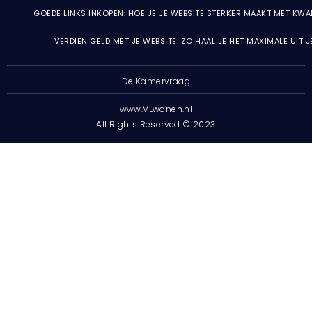
GOEDE LINKS INKOPEN: HOE JE JE WEBSITE STERKER MAAKT MET KWA
VERDIEN GELD MET JE WEBSITE: ZO HAAL JE HET MAXIMALE UIT 
De Kamervraag
www.VLwonen.nl
All Rights Reserved © 2023