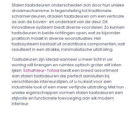
Stalen taatsdeuren onderscheiden zich door hun unieke
draaimechanisme. In tegenstelling tot traditionele
scharnierdeuren, draaien taatsdeuren om een verticale
as aan de boven- en onderkant van de deur. Dit
innovatieve systeem biedt diverse voordelen. Zo kunnen
taatsdeuren in beide richtingen open, wat ze bijzonder
praktisch maakt in diverse woonsituaties. Het
taatssysteem bestaat uit onzichtbare componenten, wat
resulteert in een strakke, minimalistische uitstraling.
Taatsdeuren zijn ideaal wanneer u meer licht in uw
woning wilt brengen en ruimtes optisch groter wilt laten
lijken.
Schuifdeur-Totaal
biedt een breed assortiment
aan stalen taatsdeuren die perfect aansluiten bij
verschillende interieurstijlen, of u nu kiest voor een
industriële look of een meer verfijnde uitstraling. Met hun
unieke eigenschappen vormen stalen taatsdeuren een
stijlvolle en functionele toevoeging aan elk modern
interieur.