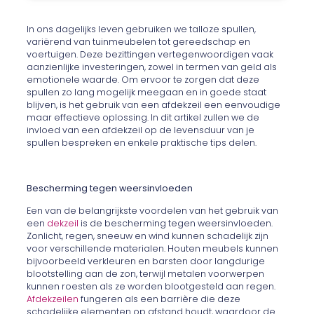
In ons dagelijks leven gebruiken we talloze spullen,
variërend van tuinmeubelen tot gereedschap en
voertuigen. Deze bezittingen vertegenwoordigen vaak
aanzienlijke investeringen, zowel in termen van geld als
emotionele waarde. Om ervoor te zorgen dat deze
spullen zo lang mogelijk meegaan en in goede staat
blijven, is het gebruik van een afdekzeil een eenvoudige
maar effectieve oplossing. In dit artikel zullen we de
invloed van een afdekzeil op de levensduur van je
spullen bespreken en enkele praktische tips delen.
Bescherming tegen weersinvloeden
Een van de belangrijkste voordelen van het gebruik van
een
dekzeil
is de bescherming tegen weersinvloeden.
Zonlicht, regen, sneeuw en wind kunnen schadelijk zijn
voor verschillende materialen. Houten meubels kunnen
bijvoorbeeld verkleuren en barsten door langdurige
blootstelling aan de zon, terwijl metalen voorwerpen
kunnen roesten als ze worden blootgesteld aan regen.
Afdekzeilen
fungeren als een barrière die deze
schadelijke elementen op afstand houdt, waardoor de