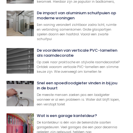
keramiek. Hierdoor zijn ze populair in badkamers,
De impact van aluminium schuifpuien op
moderne woningen
Een woning verandert zichtbaar zodra licht, ruimte
en verbinding samenkomen. Grote glaspartijen
spelen daarin een hoofdrol. Vooral een zwarte
schuifpui
De voordelen van verticale PVC-lamellen
als raamdecoratie
Op zoek naar praktische en stijlvolle raamdecoratie?
Ontdek waarom verticale PVC-lamellen een slimme
keuze zijn. Wie overweegt om lamellen te
Snel een spoedloodgieter vinden in bij jou
in de buurt
De meeste mensen zoeken pas een loodgieter
wanneer er al een probleem is. Water dat blijft lopen,
een verstopt toilet
Wat is een garage kanteldeur?
De kanteldeur is één van de bekendste soorten
garagedeuren. Veel garages die een paar decennia
geleden zijn gebouwd, hebben nog