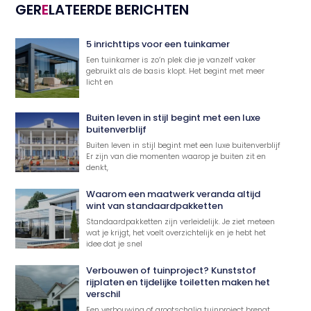
GER
E
LATEERDE BERICHTEN
5 inrichttips voor een tuinkamer
Een tuinkamer is zo’n plek die je vanzelf vaker
gebruikt als de basis klopt. Het begint met meer
licht en
Buiten leven in stijl begint met een luxe
buitenverblijf
Buiten leven in stijl begint met een luxe buitenverblijf
Er zijn van die momenten waarop je buiten zit en
denkt,
Waarom een maatwerk veranda altijd
wint van standaardpakketten
Standaardpakketten zijn verleidelijk. Je ziet meteen
wat je krijgt, het voelt overzichtelijk en je hebt het
idee dat je snel
Verbouwen of tuinproject? Kunststof
rijplaten en tijdelijke toiletten maken het
verschil
Een verbouwing of grootschalig tuinproject brengt