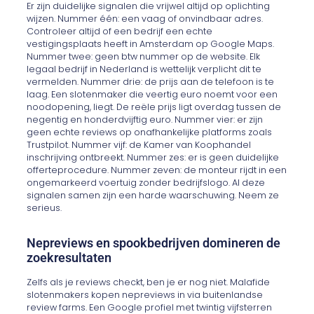
Er zijn duidelijke signalen die vrijwel altijd op oplichting
wijzen. Nummer één: een vaag of onvindbaar adres.
Controleer altijd of een bedrijf een echte
vestigingsplaats heeft in Amsterdam op Google Maps.
Nummer twee: geen btw nummer op de website. Elk
legaal bedrijf in Nederland is wettelijk verplicht dit te
vermelden. Nummer drie: de prijs aan de telefoon is te
laag. Een slotenmaker die veertig euro noemt voor een
noodopening, liegt. De reële prijs ligt overdag tussen de
negentig en honderdvijftig euro. Nummer vier: er zijn
geen echte reviews op onafhankelijke platforms zoals
Trustpilot. Nummer vijf: de Kamer van Koophandel
inschrijving ontbreekt. Nummer zes: er is geen duidelijke
offerteprocedure. Nummer zeven: de monteur rijdt in een
ongemarkeerd voertuig zonder bedrijfslogo. Al deze
signalen samen zijn een harde waarschuwing. Neem ze
serieus.
Nepreviews en spookbedrijven domineren de
zoekresultaten
Zelfs als je reviews checkt, ben je er nog niet. Malafide
slotenmakers kopen nepreviews in via buitenlandse
review farms. Een Google profiel met twintig vijfsterren