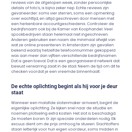
reviews van de afgelopen week, zonder persoonlijke
details of foto’s, is bijna zeker nep. Echte reviews zijn
gevarieerder: soms vier sterren, soms een opmerking
over wachttijd, en altijd geschreven door mensen met
een herkenbare accountgeschiedenis. Controleer de
bedrijfsnaam ook bij de Kamer van Koophandel. Veel
spookbedrijven staan helemaal niet ingeschreven.
Anderen gebruiken een naam die minimaal afwijkt van
wat ze online presenteren. In Amsterdam zijn gevallen
bekend waarbij hetzelfde telefoonnummer gekoppeld
was aan meer dan vijftien verschillende bedrijfsnamen.
Dat is geen toeval. Dat is een georganiseerd netwerk dat
bewust verwarring zaait in de stad. Neem de tijd om dit te
checken voordat je een vreemde binnenhaalt.
De echte oplichting begint als hij voor je deur
staat
Wanneer een malafide slotenmaker arriveert, begint de
eigenlijke oplichting. Ze kijken snel naar de situatie en
noemen plotseling extra kosten. Het slot is beschadigd.
Ze moeten boren. Er zijn speciale onderdelen nodig. Elk
excuus dient om de prijs omhoog te stuwen. Slachtoffers
staan letterlijk voor hun eigen voordeur, soms midden in