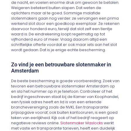
de nacht, en voelen enorme druk om gewoon te betalen.
Weigeren betekent buiten slapen. Dat weten de
oplichters maar al te goed. Sommige malafide
slotenmakers gaan nog verder: ze vervangen een prima
werkend slot door een goedkoop exemplaar. Ze rekenen
daarvoor honderd euro, terwijl dat slot zelf een tientje
waard is. De eindrekening loopt regelmatig op tot
vijfhonderd euro of meer. Vraag daarom altijd een
schriftelijke offerte voordat er ook maar iets aan het slot
wordt gedaan. Dat is je enige echte bescherming.
Zo vind je een betrouwbare slotenmaker in
Amsterdam
De beste bescherming is goede voorbereiding. Zoek van
tevoren een betrouwbare slotenmaker Amsterdam op
en sla het nummer op in je telefoon. Controleer of het
bedrijf ingeschreven staat bij de Kamer van Koophandel,
een fysiek adres heeft en lid is van een erkende
branchevereniging zoals de NVKL. Een transparante
prijsopgave vooraf, ook buiten kantooruren, is een goed
teken van eerlijkheid. Kijk ook of het bedrijf reageert op
negatieve reviews online.
Slotenmaker Maslocks
werkt
met vaste en transparante tarieven, heeft een duidelijk