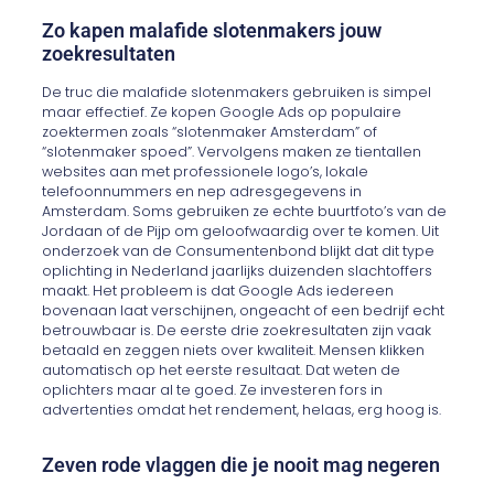
Zo kapen malafide slotenmakers jouw
zoekresultaten
De truc die malafide slotenmakers gebruiken is simpel
maar effectief. Ze kopen Google Ads op populaire
zoektermen zoals “slotenmaker Amsterdam” of
“slotenmaker spoed”. Vervolgens maken ze tientallen
websites aan met professionele logo’s, lokale
telefoonnummers en nep adresgegevens in
Amsterdam. Soms gebruiken ze echte buurtfoto’s van de
Jordaan of de Pijp om geloofwaardig over te komen. Uit
onderzoek van de Consumentenbond blijkt dat dit type
oplichting in Nederland jaarlijks duizenden slachtoffers
maakt. Het probleem is dat Google Ads iedereen
bovenaan laat verschijnen, ongeacht of een bedrijf echt
betrouwbaar is. De eerste drie zoekresultaten zijn vaak
betaald en zeggen niets over kwaliteit. Mensen klikken
automatisch op het eerste resultaat. Dat weten de
oplichters maar al te goed. Ze investeren fors in
advertenties omdat het rendement, helaas, erg hoog is.
Zeven rode vlaggen die je nooit mag negeren