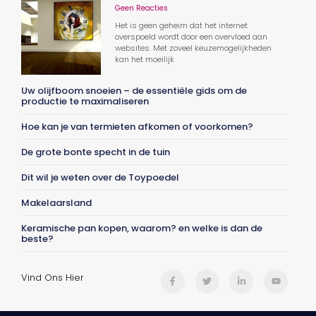
Geen Reacties
Het is geen geheim dat het internet
overspoeld wordt door een overvloed aan
websites. Met zoveel keuzemogelijkheden
kan het moeilijk
Uw olijfboom snoeien – de essentiële gids om de
productie te maximaliseren
Hoe kan je van termieten afkomen of voorkomen?
De grote bonte specht in de tuin
Dit wil je weten over de Toypoedel
Makelaarsland
Keramische pan kopen, waarom? en welke is dan de
beste?
Vind Ons Hier