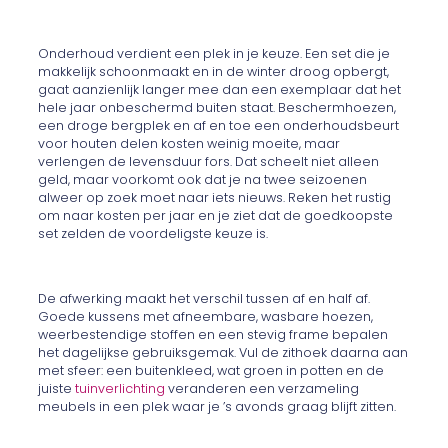
Onderhoud verdient een plek in je keuze. Een set die je
makkelijk schoonmaakt en in de winter droog opbergt,
gaat aanzienlijk langer mee dan een exemplaar dat het
hele jaar onbeschermd buiten staat. Beschermhoezen,
een droge bergplek en af en toe een onderhoudsbeurt
voor houten delen kosten weinig moeite, maar
verlengen de levensduur fors. Dat scheelt niet alleen
geld, maar voorkomt ook dat je na twee seizoenen
alweer op zoek moet naar iets nieuws. Reken het rustig
om naar kosten per jaar en je ziet dat de goedkoopste
set zelden de voordeligste keuze is.
De afwerking maakt het verschil tussen af en half af.
Goede kussens met afneembare, wasbare hoezen,
weerbestendige stoffen en een stevig frame bepalen
het dagelijkse gebruiksgemak. Vul de zithoek daarna aan
met sfeer: een buitenkleed, wat groen in potten en de
juiste
tuinverlichting
veranderen een verzameling
meubels in een plek waar je ’s avonds graag blijft zitten.