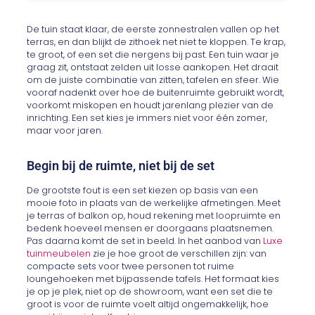
De tuin staat klaar, de eerste zonnestralen vallen op het
terras, en dan blijkt de zithoek net niet te kloppen. Te krap,
te groot, of een set die nergens bij past. Een tuin waar je
graag zit, ontstaat zelden uit losse aankopen. Het draait
om de juiste combinatie van zitten, tafelen en sfeer. Wie
vooraf nadenkt over hoe de buitenruimte gebruikt wordt,
voorkomt miskopen en houdt jarenlang plezier van de
inrichting. Een set kies je immers niet voor één zomer,
maar voor jaren.
Begin bij de ruimte, niet bij de set
De grootste fout is een set kiezen op basis van een
mooie foto in plaats van de werkelijke afmetingen. Meet
je terras of balkon op, houd rekening met loopruimte en
bedenk hoeveel mensen er doorgaans plaatsnemen.
Pas daarna komt de set in beeld. In het aanbod van
Luxe
tuinmeubelen
zie je hoe groot de verschillen zijn: van
compacte sets voor twee personen tot ruime
loungehoeken met bijpassende tafels. Het formaat kies
je op je plek, niet op de showroom, want een set die te
groot is voor de ruimte voelt altijd ongemakkelijk, hoe