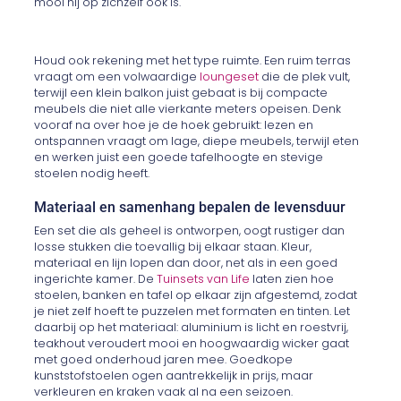
mooi hij op zichzelf ook is.
Houd ook rekening met het type ruimte. Een ruim terras
vraagt om een volwaardige
loungeset
die de plek vult,
terwijl een klein balkon juist gebaat is bij compacte
meubels die niet alle vierkante meters opeisen. Denk
vooraf na over hoe je de hoek gebruikt: lezen en
ontspannen vraagt om lage, diepe meubels, terwijl eten
en werken juist een goede tafelhoogte en stevige
stoelen nodig heeft.
Materiaal en samenhang bepalen de levensduur
Een set die als geheel is ontworpen, oogt rustiger dan
losse stukken die toevallig bij elkaar staan. Kleur,
materiaal en lijn lopen dan door, net als in een goed
ingerichte kamer. De
Tuinsets van Life
laten zien hoe
stoelen, banken en tafel op elkaar zijn afgestemd, zodat
je niet zelf hoeft te puzzelen met formaten en tinten. Let
daarbij op het materiaal: aluminium is licht en roestvrij,
teakhout veroudert mooi en hoogwaardig wicker gaat
met goed onderhoud jaren mee. Goedkope
kunststofstoelen ogen aantrekkelijk in prijs, maar
verkleuren en kraken vaak al na een seizoen.