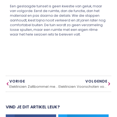
Een geslaagde tuinset is geen kwestie van geluk, maar
van volgorde. Eerst de ruimte, dan de functie, dan het
materiaal en pas daarna de details. Wie die stappen
aanhoudt, kiest bijna nooit verkeerd en zit jaren later nog
comfortabel buiten. De tuin wordt zo geen verzameling
losse spullen, maar een ruimte met een eigen ritme
waar het hele seizoen iets te beleven valt.
VORIGE
VOLGENDE
Elektricien Zaltbommel met spoedservice
Elektricien Voorschoten voor vakwerk en spoedhulp
VIND JE DIT ARTIKEL LEUK?