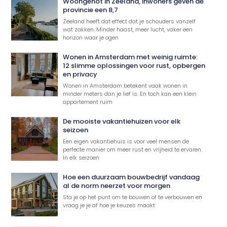
Woongenot in Zeeland, inwoners geven de
provincie een 8,7
Zeeland heeft dat effect dat je schouders vanzelf
wat zakken. Minder haast, meer lucht, vaker een
horizon waar je ogen
Wonen in Amsterdam met weinig ruimte:
12 slimme oplossingen voor rust, opbergen
en privacy
Wonen in Amsterdam betekent vaak wonen in
minder meters dan je lief is. En toch kan een klein
appartement ruim
De mooiste vakantiehuizen voor elk
seizoen
Een eigen vakantiehuis is voor veel mensen de
perfecte manier om meer rust en vrijheid te ervaren.
In elk seizoen
Hoe een duurzaam bouwbedrijf vandaag
al de norm neerzet voor morgen
Sta je op het punt om te bouwen of te verbouwen en
vraag je je af hoe je keuzes maakt