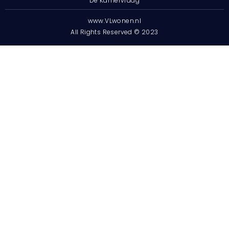
De Kamervraag
www.VLwonen.nl
All Rights Reserved © 2023