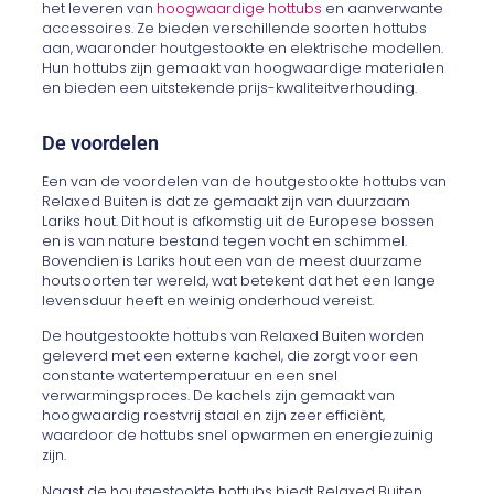
het leveren van
hoogwaardige hottubs
en aanverwante
accessoires. Ze bieden verschillende soorten hottubs
aan, waaronder houtgestookte en elektrische modellen.
Hun hottubs zijn gemaakt van hoogwaardige materialen
en bieden een uitstekende prijs-kwaliteitverhouding.
De voordelen
Een van de voordelen van de houtgestookte hottubs van
Relaxed Buiten is dat ze gemaakt zijn van duurzaam
Lariks hout. Dit hout is afkomstig uit de Europese bossen
en is van nature bestand tegen vocht en schimmel.
Bovendien is Lariks hout een van de meest duurzame
houtsoorten ter wereld, wat betekent dat het een lange
levensduur heeft en weinig onderhoud vereist.
De houtgestookte hottubs van Relaxed Buiten worden
geleverd met een externe kachel, die zorgt voor een
constante watertemperatuur en een snel
verwarmingsproces. De kachels zijn gemaakt van
hoogwaardig roestvrij staal en zijn zeer efficiënt,
waardoor de hottubs snel opwarmen en energiezuinig
zijn.
Naast de houtgestookte hottubs biedt Relaxed Buiten