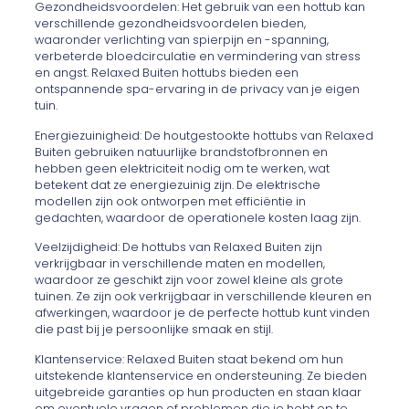
Gezondheidsvoordelen: Het gebruik van een hottub kan
verschillende gezondheidsvoordelen bieden,
waaronder verlichting van spierpijn en -spanning,
verbeterde bloedcirculatie en vermindering van stress
en angst. Relaxed Buiten hottubs bieden een
ontspannende spa-ervaring in de privacy van je eigen
tuin.
Energiezuinigheid: De houtgestookte hottubs van Relaxed
Buiten gebruiken natuurlijke brandstofbronnen en
hebben geen elektriciteit nodig om te werken, wat
betekent dat ze energiezuinig zijn. De elektrische
modellen zijn ook ontworpen met efficiëntie in
gedachten, waardoor de operationele kosten laag zijn.
Veelzijdigheid: De hottubs van Relaxed Buiten zijn
verkrijgbaar in verschillende maten en modellen,
waardoor ze geschikt zijn voor zowel kleine als grote
tuinen. Ze zijn ook verkrijgbaar in verschillende kleuren en
afwerkingen, waardoor je de perfecte hottub kunt vinden
die past bij je persoonlijke smaak en stijl.
Klantenservice: Relaxed Buiten staat bekend om hun
uitstekende klantenservice en ondersteuning. Ze bieden
uitgebreide garanties op hun producten en staan klaar
om eventuele vragen of problemen die je hebt op te