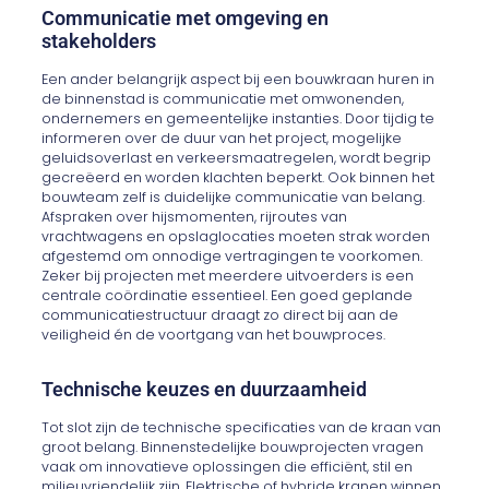
Communicatie met omgeving en
stakeholders
Een ander belangrijk aspect bij een bouwkraan huren in
de binnenstad is communicatie met omwonenden,
ondernemers en gemeentelijke instanties. Door tijdig te
informeren over de duur van het project, mogelijke
geluidsoverlast en verkeersmaatregelen, wordt begrip
gecreëerd en worden klachten beperkt. Ook binnen het
bouwteam zelf is duidelijke communicatie van belang.
Afspraken over hijsmomenten, rijroutes van
vrachtwagens en opslaglocaties moeten strak worden
afgestemd om onnodige vertragingen te voorkomen.
Zeker bij projecten met meerdere uitvoerders is een
centrale coördinatie essentieel. Een goed geplande
communicatiestructuur draagt zo direct bij aan de
veiligheid én de voortgang van het bouwproces.
Technische keuzes en duurzaamheid
Tot slot zijn de technische specificaties van de kraan van
groot belang. Binnenstedelijke bouwprojecten vragen
vaak om innovatieve oplossingen die efficiënt, stil en
milieuvriendelijk zijn. Elektrische of hybride kranen winnen