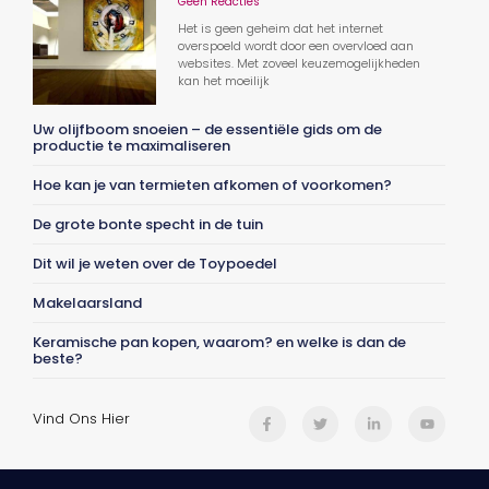
Geen Reacties
Het is geen geheim dat het internet
overspoeld wordt door een overvloed aan
websites. Met zoveel keuzemogelijkheden
kan het moeilijk
Uw olijfboom snoeien – de essentiële gids om de
productie te maximaliseren
Hoe kan je van termieten afkomen of voorkomen?
De grote bonte specht in de tuin
Dit wil je weten over de Toypoedel
Makelaarsland
Keramische pan kopen, waarom? en welke is dan de
beste?
Vind Ons Hier