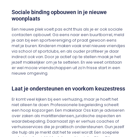
Sociale binding opbouwen in je nieuwe
woonplaats
Een nieuwe plek voelt pas echt thuis als je er ook sociale
contacten opbouwt. Ga eens naar een buurtborrel, meld
je aan bij een sportvereniging of praat gewoon eens
met je buren. Kinderen maken vaak snel nieuwe vriendjes
via school of sportclubs, en als ouder profiteer je daar
indirect ook van. Door je actief op te stellen maak je het
jezelf makkelijker om je te settelen. En wie weet ontstaan
er wel mooie vriendschappen uit zo’n frisse start in een
nieuwe omgeving.
Laat je ondersteunen en voorkom keuzestress
Er komt veel kijken bij een verhuizing, maar je hoeft het
niet alleen te doen. Professionele begeleiding scheelt
een hoop kopzorgen. Een makelaar Oss kan je adviseren
over zaken als markttendensen, juridische aspecten en
waardebepaling. Daarnaast zijn er verhuis coaches of
verhuisservices die je praktisch ondersteunen. Gun jezelf
die hulp als je merkt dat het te veel wordt. Een soepele