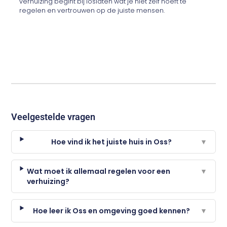
verhuizing begint bij loslaten wat je niet zelf hoeft te
regelen en vertrouwen op de juiste mensen.
Veelgestelde vragen
Hoe vind ik het juiste huis in Oss?
▼
Wat moet ik allemaal regelen voor een
▼
verhuizing?
Hoe leer ik Oss en omgeving goed kennen?
▼