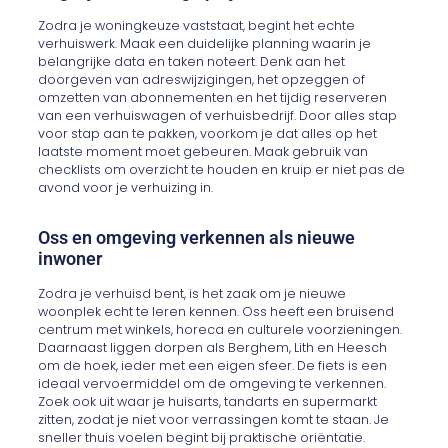
Zodra je woningkeuze vaststaat, begint het echte
verhuiswerk. Maak een duidelijke planning waarin je
belangrijke data en taken noteert. Denk aan het
doorgeven van adreswijzigingen, het opzeggen of
omzetten van abonnementen en het tijdig reserveren
van een verhuiswagen of verhuisbedrijf. Door alles stap
voor stap aan te pakken, voorkom je dat alles op het
laatste moment moet gebeuren. Maak gebruik van
checklists om overzicht te houden en kruip er niet pas de
avond voor je verhuizing in.
Oss en omgeving verkennen als nieuwe
inwoner
Zodra je verhuisd bent, is het zaak om je nieuwe
woonplek echt te leren kennen. Oss heeft een bruisend
centrum met winkels, horeca en culturele voorzieningen.
Daarnaast liggen dorpen als Berghem, Lith en Heesch
om de hoek, ieder met een eigen sfeer. De fiets is een
ideaal vervoermiddel om de omgeving te verkennen.
Zoek ook uit waar je huisarts, tandarts en supermarkt
zitten, zodat je niet voor verrassingen komt te staan. Je
sneller thuis voelen begint bij praktische oriëntatie.