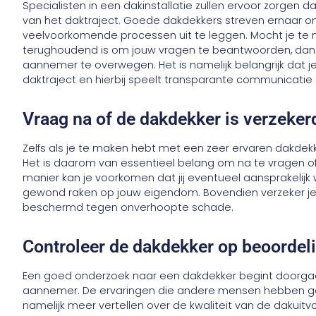
Specialisten in een dakinstallatie zullen ervoor zorgen d
van het daktraject. Goede dakdekkers streven ernaar 
veelvoorkomende processen uit te leggen. Mocht je te
terughoudend is om jouw vragen te beantwoorden, dan
aannemer te overwegen. Het is namelijk belangrijk dat je
daktraject en hierbij speelt transparante communicatie e
Vraag na of de dakdekker is verzeke
Zelfs als je te maken hebt met een zeer ervaren dakdekk
Het is daarom van essentieel belang om na te vragen o
manier kan je voorkomen dat jij eventueel aansprakelij
gewond raken op jouw eigendom. Bovendien verzeker j
beschermd tegen onverhoopte schade.
Controleer de dakdekker op beoorde
Een goed onderzoek naar een dakdekker begint doorgaa
aannemer. De ervaringen die andere mensen hebben ge
namelijk meer vertellen over de kwaliteit van de dakuitv