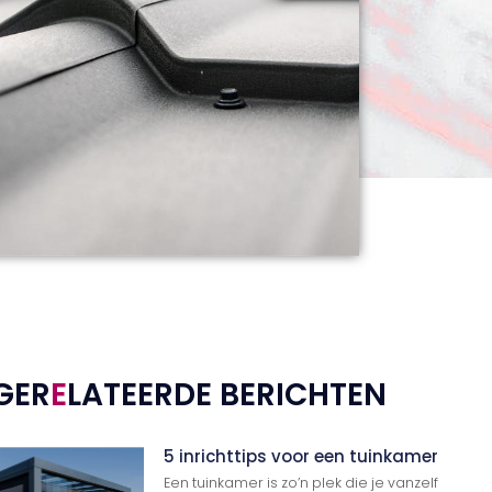
GER
E
LATEERDE BERICHTEN
5 inrichttips voor een tuinkamer
Een tuinkamer is zo’n plek die je vanzelf