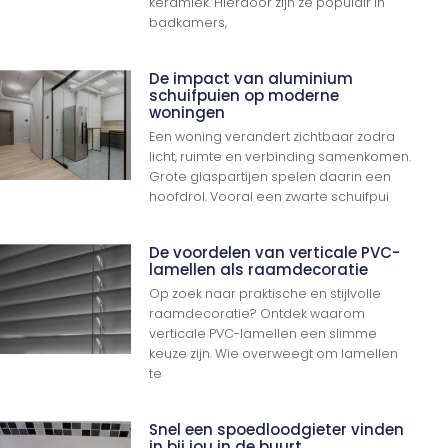
keramiek. Hierdoor zijn ze populair in
badkamers,
De impact van aluminium
schuifpuien op moderne
woningen
Een woning verandert zichtbaar zodra
licht, ruimte en verbinding samenkomen.
Grote glaspartijen spelen daarin een
hoofdrol. Vooral een zwarte schuifpui
De voordelen van verticale PVC-
lamellen als raamdecoratie
Op zoek naar praktische en stijlvolle
raamdecoratie? Ontdek waarom
verticale PVC-lamellen een slimme
keuze zijn. Wie overweegt om lamellen
te
Snel een spoedloodgieter vinden
in bij jou in de buurt