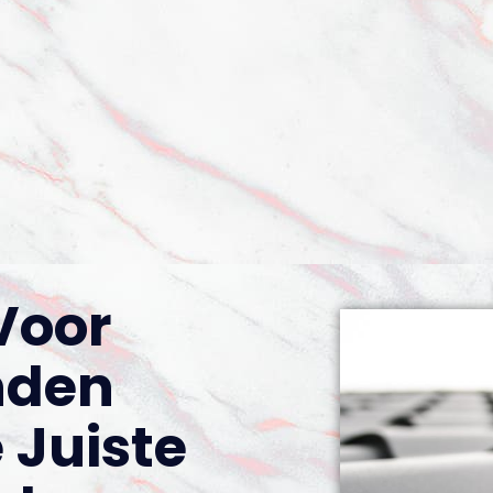
 Voor
nden
 Juiste